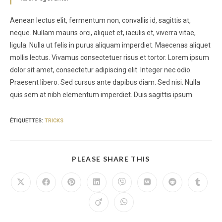
Aenean lectus elit, fermentum non, convallis id, sagittis at,
neque. Nullam mauris orci, aliquet et, iaculis et, viverra vitae,
ligula. Nulla ut felis in purus aliquam imperdiet. Maecenas aliquet
mollis lectus. Vivamus consectetuer risus et tortor. Lorem ipsum
dolor sit amet, consectetur adipiscing elit. Integer nec odio.
Praesent libero. Sed cursus ante dapibus diam. Sed nisi. Nulla
quis sem at nibh elementum imperdiet. Duis sagittis ipsum.
ÉTIQUETTES
:
TRICKS
PARTAGER
PLEASE SHARE THIS
CE
CONTENU
Ouvrir
Ouvrir
Ouvrir
Ouvrir
Ouvrir
Ouvrir
Ouvrir
Ouvrir
dans
dans
dans
dans
dans
dans
dans
dans
une
une
une
une
une
une
une
une
Ouvrir
Ouvrir
autre
autre
autre
autre
autre
autre
autre
autre
dans
dans
fenêtre
fenêtre
fenêtre
fenêtre
fenêtre
fenêtre
fenêtre
fenêtre
une
une