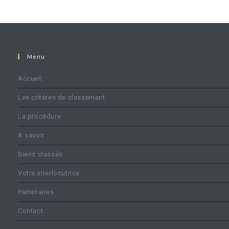
Menu
Accueil
Les critères de classement
La procédure
A savoir
Biens classés
Votre interlocutrice
Partenaires
Contact