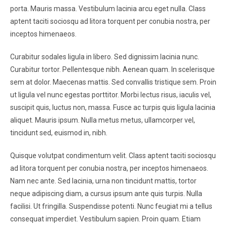
porta. Mauris massa. Vestibulum lacinia arcu eget nulla. Class
aptent taciti sociosqu ad litora torquent per conubia nostra, per
inceptos himenaeos.
Curabitur sodales ligula in libero. Sed dignissim lacinia nunc.
Curabitur tortor. Pellentesque nibh. Aenean quam. In scelerisque
sem at dolor. Maecenas mattis. Sed convallis tristique sem. Proin
ut ligula vel nunc egestas porttitor. Morbi lectus risus, iaculis vel,
suscipit quis, luctus non, massa. Fusce ac turpis quis ligula lacinia
aliquet. Mauris ipsum. Nulla metus metus, ullamcorper vel,
tincidunt sed, euismod in, nibh.
Quisque volutpat condimentum velit. Class aptent taciti sociosqu
ad litora torquent per conubia nostra, per inceptos himenaeos.
Nam nec ante. Sed lacinia, urna non tincidunt mattis, tortor
neque adipiscing diam, a cursus ipsum ante quis turpis. Nulla
facilisi. Ut fringilla. Suspendisse potenti. Nunc feugiat mi a tellus
consequat imperdiet. Vestibulum sapien. Proin quam. Etiam