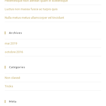
Pellentesque nibh aenean quam in scelerisque
Luctus non massa fusce ac turpis quis
Nulla metus metus ullamcorper vel tincidunt
Archives
mai 2019
octobre 2016
Catégories
Non classé
Tricks
Méta