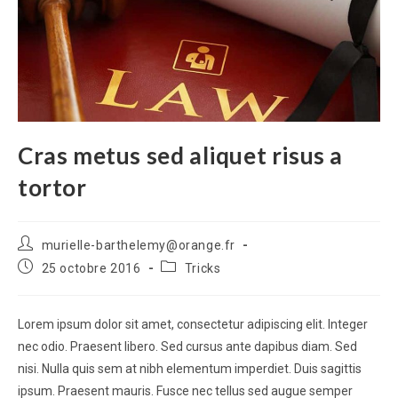
Cras metus sed aliquet risus a
tortor
Auteur/autrice
murielle-barthelemy@orange.fr
de
Publication
Post
25 octobre 2016
Tricks
la
publiée :
category:
publication :
Lorem ipsum dolor sit amet, consectetur adipiscing elit. Integer
nec odio. Praesent libero. Sed cursus ante dapibus diam. Sed
nisi. Nulla quis sem at nibh elementum imperdiet. Duis sagittis
ipsum. Praesent mauris. Fusce nec tellus sed augue semper