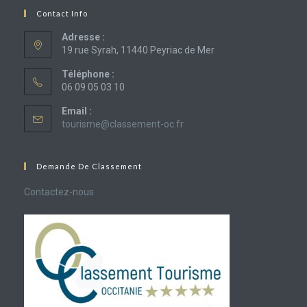
Contact Info
Adresse :
19 rue Syrah, 11440 Peyriac de Mer
Téléphone :
06 09 05 03 10
Email :
S’ouvre
tourisme@classement-oc.fr
dans
votre
application
Demande De Classement
Contactez-nous