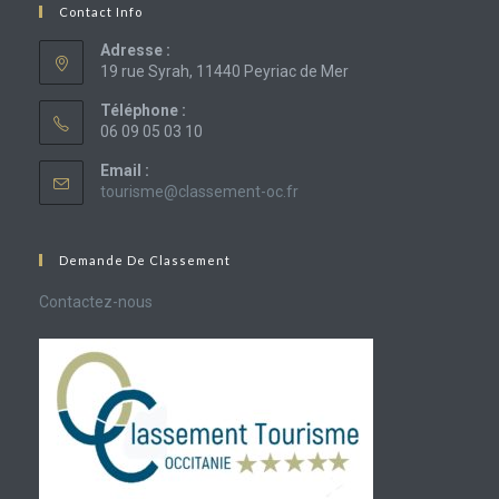
Contact Info
Adresse :
19 rue Syrah, 11440 Peyriac de Mer
Téléphone :
06 09 05 03 10
Email :
S’ouvre
tourisme@classement-oc.fr
dans
votre
application
Demande De Classement
Contactez-nous