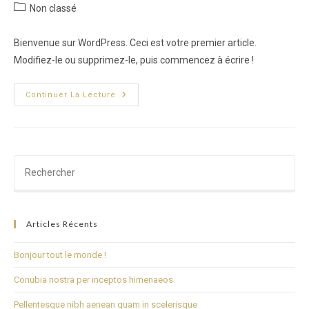
de
publiée :
Post
Non classé
la
category:
publication :
Bienvenue sur WordPress. Ceci est votre premier article.
Modifiez-le ou supprimez-le, puis commencez à écrire !
Bonjour
Continuer La Lecture
Tout
Le
Monde !
Articles Récents
Bonjour tout le monde !
Conubia nostra per inceptos himenaeos
Pellentesque nibh aenean quam in scelerisque