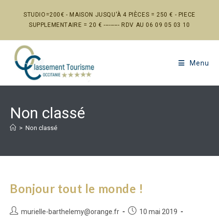
Skip
STUDIO=200€ - MAISON JUSQU'À 4 PIÈCES = 250 € - PIECE
to
SUPPLEMENTAIRE = 20 € --------- RDV AU 06 09 05 03 10
content
Menu
Non classé
>
Non classé
Bonjour tout le monde !
Auteur/autrice
Publication
murielle-barthelemy@orange.fr
10 mai 2019